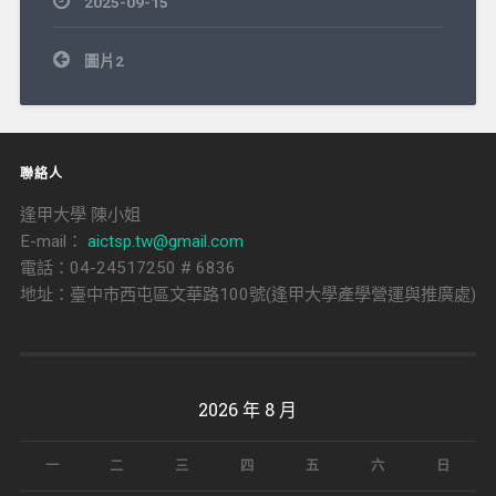
2025-09-15
文
圖片2
章
導
覽
聯絡人
逢甲大學 陳小姐
E-mail：
aictsp.tw@gmail.com
電話：04-24517250 # 6836
地址：臺中市西屯區文華路100號(逢甲大學產學營運與推廣處)
2026 年 8 月
一
二
三
四
五
六
日