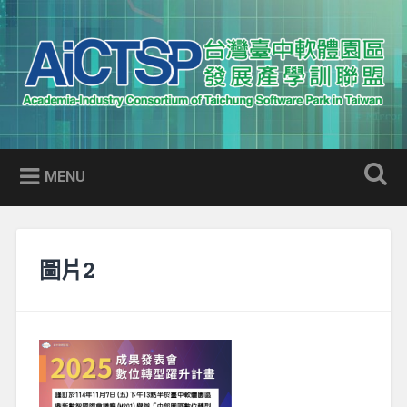
Skip
to
Search
content
AICTSP 台灣臺中軟體園區發展
Academia-Industry Consortium of Taichung Software Park
產學訓聯盟
in Taiwan
MENU
圖片2