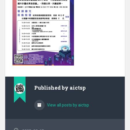
Published by
aictsp
View all posts by aictsp