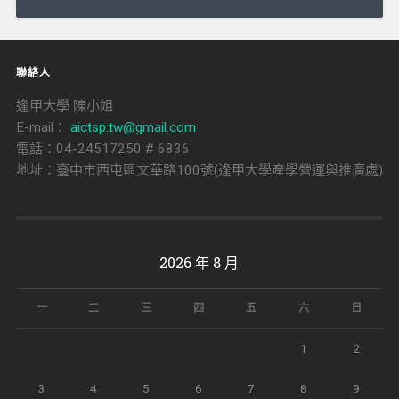
導
覽
聯絡人
逢甲大學 陳小姐
E-mail：
aictsp.tw@gmail.com
電話：04-24517250 # 6836
地址：臺中市西屯區文華路100號(逢甲大學產學營運與推廣處)
2026 年 8 月
一
二
三
四
五
六
日
1
2
3
4
5
6
7
8
9