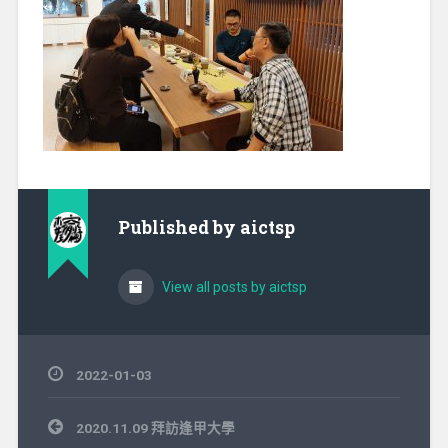
Published by
aictsp
View all posts by aictsp
2022-01-03
文
2020.11.09 拜訪逢甲大學
章