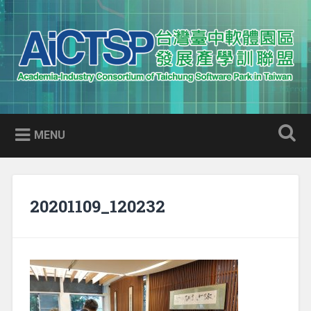
Skip
to
Search
content
AICTSP 台灣臺中軟體園區發展
Academia-Industry Consortium of Taichung Software Park
產學訓聯盟
in Taiwan
MENU
20201109_120232