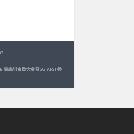
03
1.16 產學訓會員大會暨5G AIoT參