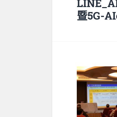
LINE_
暨5G-AI