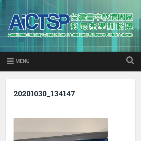
Skip
to
Search
content
AICTSP 台灣臺中軟體園區發展
Academia-Industry Consortium of Taichung Software Park
產學訓聯盟
in Taiwan
MENU
20201030_134147