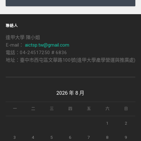
導
覽
聯絡人
逢甲大學 陳小姐
E-mail：
aictsp.tw@gmail.com
電話：04-24517250 # 6836
地址：臺中市西屯區文華路100號(逢甲大學產學營運與推廣處)
2026 年 8 月
一
二
三
四
五
六
日
1
2
3
4
5
6
7
8
9