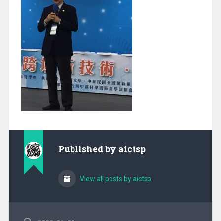
Published by
aictsp
View all posts by aictsp