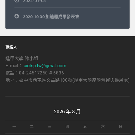
2022-01-03
文
2020.10.30 加速器成果發表會
章
導
覽
聯絡人
逢甲大學 陳小姐
E-mail：
aictsp.tw@gmail.com
電話：04-24517250 # 6836
地址：臺中市西屯區文華路100號(逢甲大學產學營運與推廣處)
2026 年 8 月
一
二
三
四
五
六
日