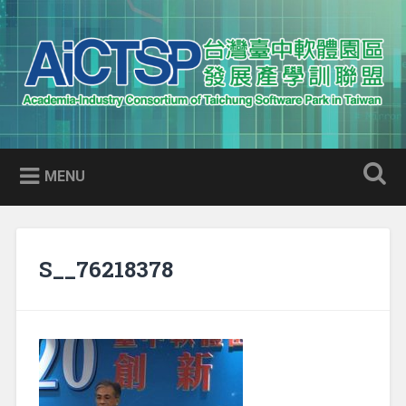
Skip
to
Search
content
AICTSP 台灣臺中軟體園區發展
Academia-Industry Consortium of Taichung Software Park
產學訓聯盟
in Taiwan
MENU
S__76218378