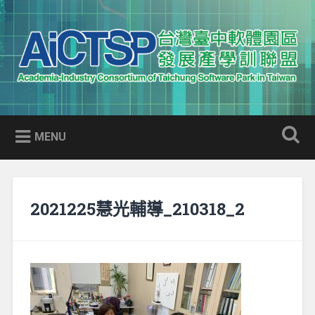
Skip
to
Search
content
AICTSP 台灣臺中軟體園區發展
Academia-Industry Consortium of Taichung Software Park
產學訓聯盟
in Taiwan
MENU
2021225慧光輔導_210318_2