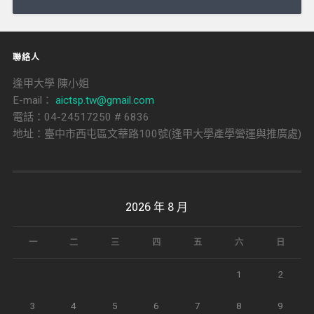
導
覽
聯絡人
逢甲大學 陳小姐
E-mail：
aictsp.tw@gmail.com
電話：04-24517250 # 6836
地址：臺中市西屯區文華路100號(逢甲大學產學營運與推廣處)
2026 年 8 月
一
二
三
四
五
六
日
1
2
3
4
5
6
7
8
9