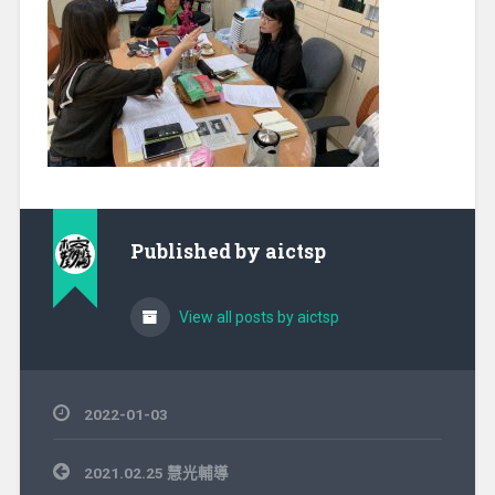
Published by
aictsp
View all posts by aictsp
2022-01-03
文
2021.02.25 慧光輔導
章