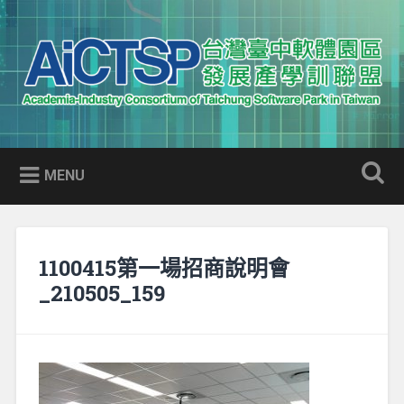
Skip
to
Search
content
AICTSP 台灣臺中軟體園區發展
Academia-Industry Consortium of Taichung Software Park
產學訓聯盟
in Taiwan
MENU
1100415第一場招商說明會
_210505_159