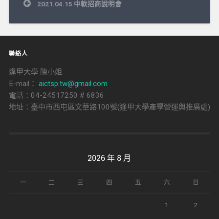
文
2021.04.15 中軟招商說明會
章
導
覽
聯絡人
逢甲大學 陳小姐
E-mail：
aictsp.tw@gmail.com
電話：04-24517250 # 6836
地址：臺中市西屯區文華路100號(逢甲大學產學營運與推廣處)
2026 年 8 月
一
二
三
四
五
六
日
1
2