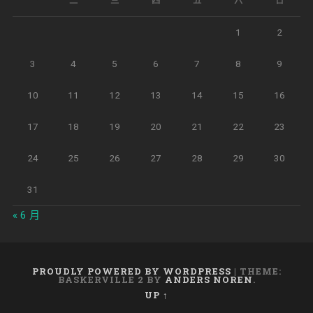
一
二
三
四
五
六
日
1
2
3
4
5
6
7
8
9
10
11
12
13
14
15
16
17
18
19
20
21
22
23
24
25
26
27
28
29
30
31
« 6 月
PROUDLY POWERED BY WORDPRESS
|
THEME:
BASKERVILLE 2 BY
ANDERS NOREN
.
UP ↑