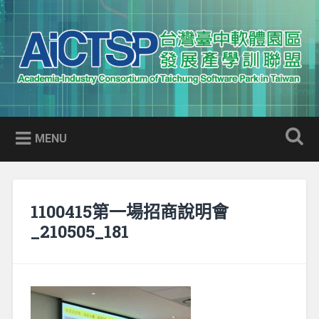
Skip
to
Search
content
AICTSP 台灣臺中軟體園區發展
Academia-Industry Consortium of Taichung Software Park
產學訓聯盟
in Taiwan
MENU
1100415第一場招商說明會
_210505_181