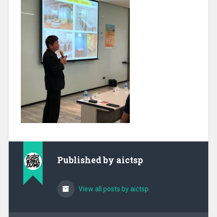
Published by
aictsp
View all posts by aictsp