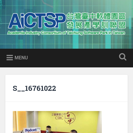
Skip
to
Search
content
AICTSP 台灣臺中軟體園區發展
Academia-Industry Consortium of Taichung Software Park
產學訓聯盟
in Taiwan
MENU
S__16761022