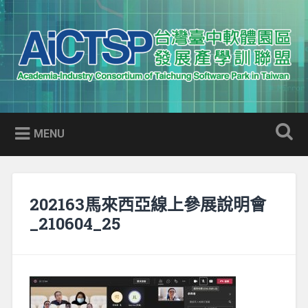
Skip
to
Search
content
AICTSP 台灣臺中軟體園區發展
Academia-Industry Consortium of Taichung Software Park
產學訓聯盟
in Taiwan
MENU
202163馬來西亞線上參展說明會
_210604_25