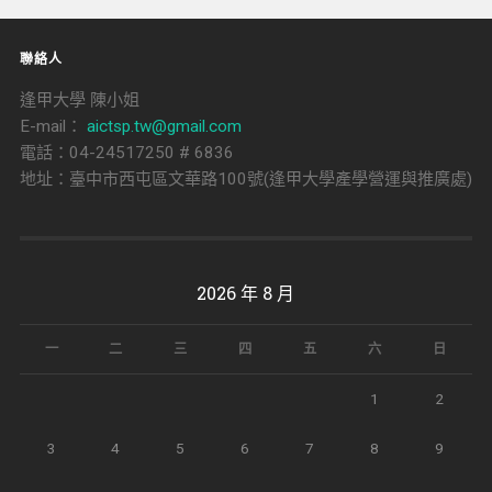
聯絡人
逢甲大學 陳小姐
E-mail：
aictsp.tw@gmail.com
電話：04-24517250 # 6836
地址：臺中市西屯區文華路100號(逢甲大學產學營運與推廣處)
2026 年 8 月
一
二
三
四
五
六
日
1
2
3
4
5
6
7
8
9