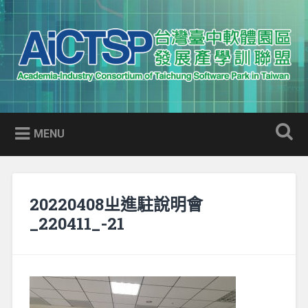
Skip
to
Search
content
AICTSP 台灣臺中軟體園區發展
Academia-Industry Consortium of Taichung Software Park
產學訓聯盟
in Taiwan
MENU
20220408ㄓ進駐說明會
_220411_-21