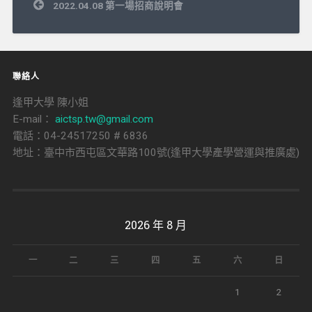
文
2022.04.08 第一場招商說明會
章
導
覽
聯絡人
逢甲大學 陳小姐
E-mail：
aictsp.tw@gmail.com
電話：04-24517250 # 6836
地址：臺中市西屯區文華路100號(逢甲大學產學營運與推廣處)
2026 年 8 月
一
二
三
四
五
六
日
1
2