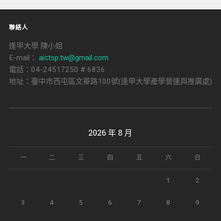
聯絡人
逢甲大學 陳小姐
E-mail：
aictsp.tw@gmail.com
電話：04-24517250 # 6836
地址：臺中市西屯區文華路100號(逢甲大學產學營運與推廣處)
2026 年 8 月
一
二
三
四
五
六
日
1
2
3
4
5
6
7
8
9