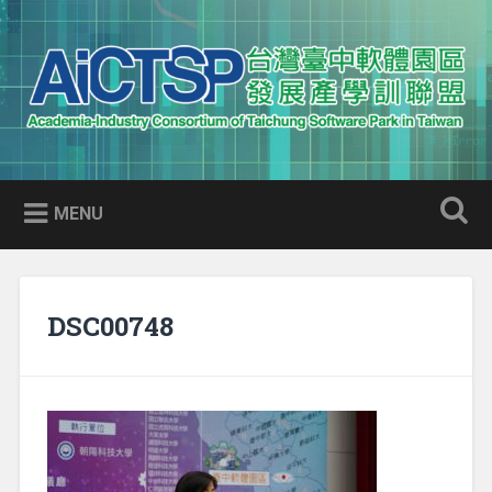
Skip
to
Search
content
AICTSP 台灣臺中軟體園區發展
Academia-Industry Consortium of Taichung Software Park
產學訓聯盟
in Taiwan
MENU
DSC00748