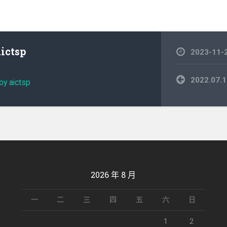
aictsp
2023-11-
文
2022.0
by aictsp
章
導
覽
2026 年 8 月
一
二
三
四
五
六
日
1
2