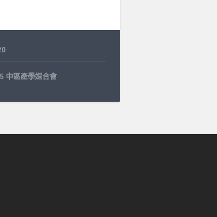
20
7.15 中區產學媒合會