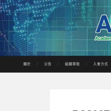
Skip
to
content
Search
AICTSP 台灣臺
Academia-Industry Consortium of Taichung 
關於
公告
組織章程
入會方式