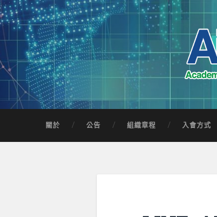
Skip
to
content
Search
AICTSP 台灣臺
Academia-Industry Consortium of Taichung 
關於
公告
組織章程
入會方式