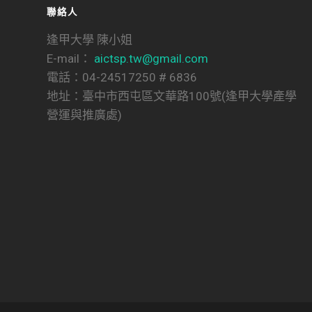
聯絡人
逢甲大學 陳小姐
E-mail：
aictsp.tw@gmail.com
電話：04-24517250 # 6836
地址：臺中市西屯區文華路100號(逢甲大學產學
營運與推廣處)