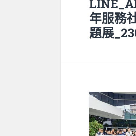
LINE_
年服務社
題展_23