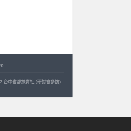
20
9.22 台中省都扶青社 (研討會參訪)