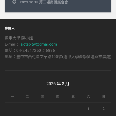
文
2023.10.18 第二場商機媒合會
章
導
覽
聯絡人
逢甲大學 陳小姐
E-mail：
aictsp.tw@gmail.com
電話：04-24517250 # 6836
地址：臺中市西屯區文華路100號(逢甲大學產學營運與推廣處)
2026 年 8 月
一
二
三
四
五
六
日
1
2