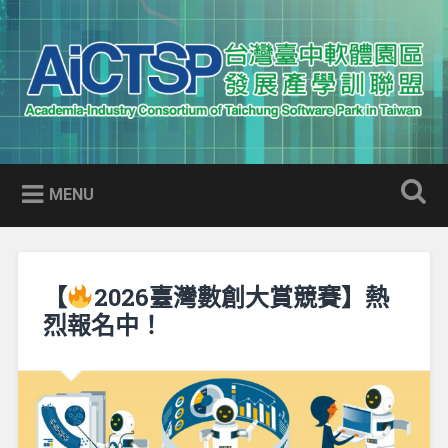
Skip
to
Search
content
AICTSP 台灣臺中軟體園區發展
Academia-Industry Consortium of Taichung Software Park
產學訓聯盟
in Taiwan
MENU
【
2026臺灣數創大賞競賽】熱
烈報名中！