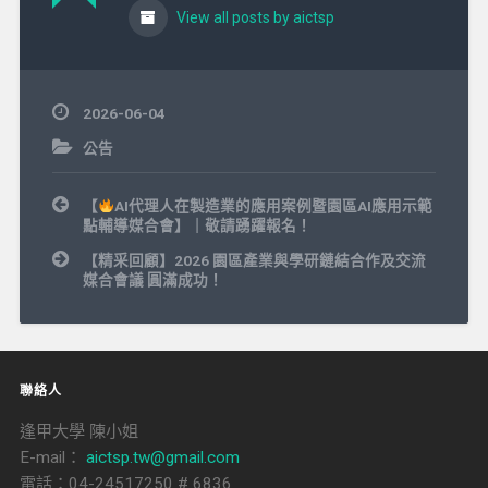
View all posts by aictsp
2026-06-04
公告
文
【
AI代理人在製造業的應用案例暨園區AI應用示範
章
點輔導媒合會】｜敬請踴躍報名！
導
覽
【精采回顧】2026 園區產業與學研鏈結合作及交流
媒合會議 圓滿成功！
聯絡人
逢甲大學 陳小姐
E-mail：
aictsp.tw@gmail.com
電話：04-24517250 # 6836