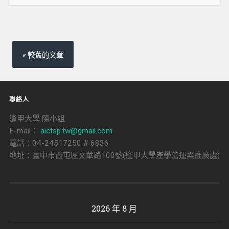
文
章
較舊的文章
導
覽
聯絡人
逢甲大學 陳小姐
E-mail：
aictsp.tw@gmail.com
電話：04-24517250 # 6836
地址：臺中市西屯區文華路100號(逢甲大學產學營運與推廣處)
2026 年 8 月