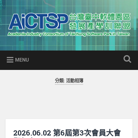
Skip
to
Search
content
AICTSP 台灣臺中軟體園區發展
Academia-Industry Consortium of Taichung Software Park
產學訓聯盟
in Taiwan
MENU
分類:
活動相簿
2026.06.02 第6屆第3次會員大會