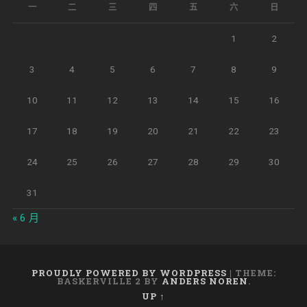
一
二
三
四
五
六
日
1
2
3
4
5
6
7
8
9
10
11
12
13
14
15
16
17
18
19
20
21
22
23
24
25
26
27
28
29
30
31
« 6 月
PROUDLY POWERED BY WORDPRESS
|
THEME:
BASKERVILLE 2 BY
ANDERS NOREN
.
UP ↑