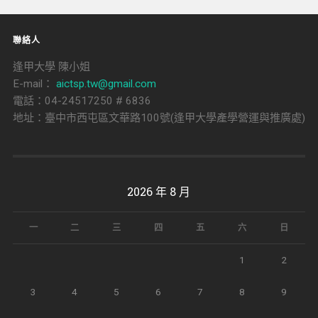
聯絡人
逢甲大學 陳小姐
E-mail：
aictsp.tw@gmail.com
電話：04-24517250 # 6836
地址：臺中市西屯區文華路100號(逢甲大學產學營運與推廣處)
2026 年 8 月
一
二
三
四
五
六
日
1
2
3
4
5
6
7
8
9