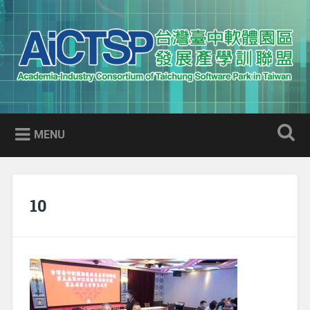
Skip
to
Search
content
AICTSP 台灣臺中軟體園區發展
Academia-Industry Consortium of Taichung Software Park
產學訓聯盟
in Taiwan
MENU
10