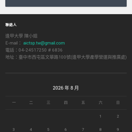
導
覽
聯絡人
逢甲大學 陳小姐
E-mail：
aictsp.tw@gmail.com
電話：04-24517250 # 6836
地址：臺中市西屯區文華路100號(逢甲大學產學營運與推廣處)
2026 年 8 月
一
二
三
四
五
六
日
1
2
3
4
5
6
7
8
9