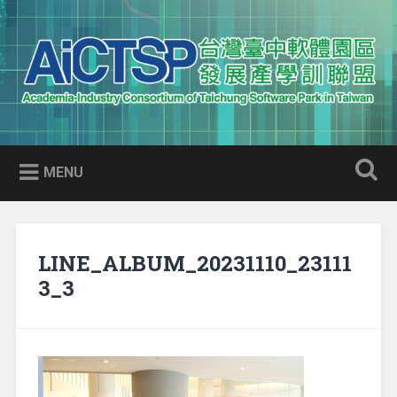
Skip
to
Search
content
AICTSP 台灣臺中軟體園區發展
Academia-Industry Consortium of Taichung Software Park
產學訓聯盟
in Taiwan
MENU
LINE_ALBUM_20231110_23111
3_3