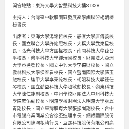
開會地點：東海大學大智慧科技大樓ST338
主持人：台灣臺中軟體園區發展產學訓聯盟楊朝棟
秘書長
出席者：東海大學湯銘哲校長、靜宜大學唐傳義校
長、國立聯合大學許銘熙校長、大葉大學武東星校
長、弘光科技大學方國權校長、南開科技大學孫台
平校長、修平科技大學鍾瑞國校長、財團法人亞洲
大學蔡進發校長、國立中興大學李德財校長、國立
雲林科技大學侯春看校長、國立暨南國際大學蘇玉
龍校長、逢甲大學李秉乾校長、朝陽科技大學鍾任
琴校長、國立勤益科技大學趙敏勳校長、嶺東科技
大學陳仁龍副校長、中州學校財團法人中州科技大
學陳彥佑副校長、明道學校財團法人明道大學張冀
青副校長、國立臺灣體育大學張振崗副校長、台中
市電腦商業同業公會徐丕造理事長、網銀國際股份
有限公司陳昀粮執行長、巨鷗科技股份有限公司高