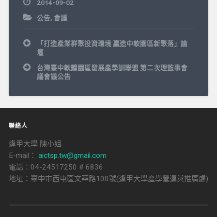
2014-09-02
公告
,
會議
文
「打造產業群聚投資環境 贏造中軟園區新聚落」論
章
壇
導
覽
台灣臺中軟體園區發展產學訓聯盟 第二次理監事會
議會議公告
聯絡人
逢甲大學 陳小姐
E-mail：
aictsp.tw@gmail.com
電話：04-24517250 # 6836
地址：臺中市西屯區文華路100號(逢甲大學產學營運與推廣處)