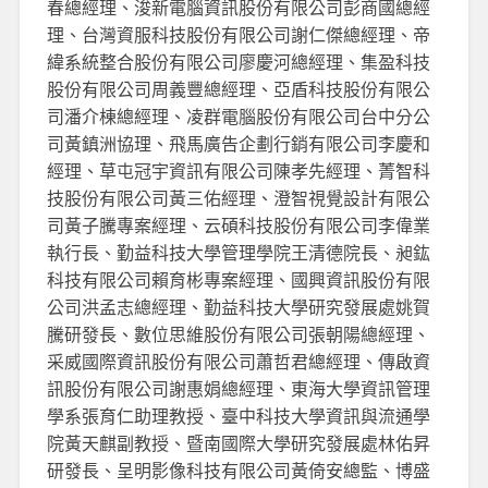
春總經理、浚新電腦資訊股份有限公司彭商國總經
理、台灣資服科技股份有限公司謝仁傑總經理、帝
緯系統整合股份有限公司廖慶河總經理、集盈科技
股份有限公司周義豐總經理、亞盾科技股份有限公
司潘介棟總經理、凌群電腦股份有限公司台中分公
司黃鎮洲協理、飛馬廣告企劃行銷有限公司李慶和
經理、草屯冠宇資訊有限公司陳孝先經理、菁智科
技股份有限公司黃三佑經理、澄智視覺設計有限公
司黃子騰專案經理、云碩科技股份有限公司李偉業
執行長、勤益科技大學管理學院王清德院長、昶鈜
科技有限公司賴育彬專案經理、國興資訊股份有限
公司洪孟志總經理、勤益科技大學研究發展處姚賀
騰研發長、數位思維股份有限公司張朝陽總經理、
采威國際資訊股份有限公司蕭哲君總經理、傳啟資
訊股份有限公司謝惠娟總經理、東海大學資訊管理
學系張育仁助理教授、臺中科技大學資訊與流通學
院黃天麒副教授、暨南國際大學研究發展處林佑昇
研發長、呈明影像科技有限公司黃倚安總監、博盛