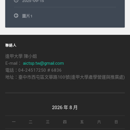
2025-09-15
文
圖片1
章
導
覽
聯絡人
逢甲大學 陳小姐
E-mail：
aictsp.tw@gmail.com
電話：04-24517250 # 6836
地址：臺中市西屯區文華路100號(逢甲大學產學營運與推廣處)
2026 年 8 月
一
二
三
四
五
六
日