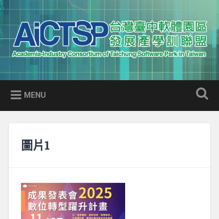
Skip
to
Search
content
AICTSP 台灣臺中軟體園區發展
Academia-Industry Consortium of Taichung Software Park
產學訓聯盟
in Taiwan
MENU
圖片1