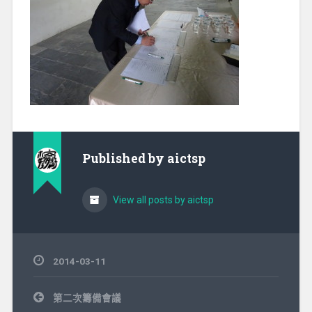
Published by
aictsp
View all posts by aictsp
2014-03-11
文
第二次籌備會議
章