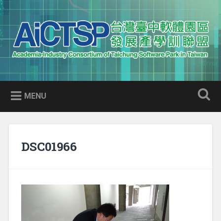
Skip
to
Search
content
AICTSP 台灣臺中軟體園區發展
Academia-Industry Consortium of Taichung Software Park
產學訓聯盟
in Taiwan
MENU
DSC01966