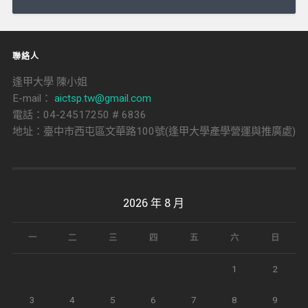
導
覽
聯絡人
逢甲大學 陳小姐
E-mail：
aictsp.tw@gmail.com
電話：04-24517250 # 6836
地址：臺中市西屯區文華路100號(逢甲大學產學營運與推廣處)
2026 年 8 月
一
二
三
四
五
六
日
1
2
3
4
5
6
7
8
9