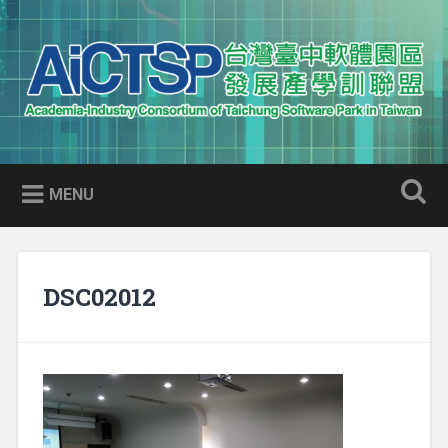
Skip
to
Search
content
AICTSP 台灣臺中軟體園區發展
Academia-Industry Consortium of Taichung Software Park
產學訓聯盟
in Taiwan
MENU
DSC02012