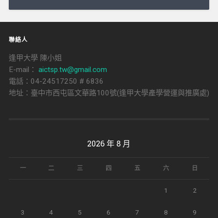
導
覽
聯絡人
逢甲大學 陳小姐
E-mail：
aictsp.tw@gmail.com
電話：04-24517250 # 6836
地址：臺中市西屯區文華路100號(逢甲大學產學營運與推廣處)
2026 年 8 月
一
二
三
四
五
六
日
1
2
3
4
5
6
7
8
9