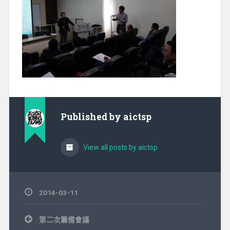
Published by
aictsp
View all posts by aictsp
2014-03-11
文
第二次籌備會議
章