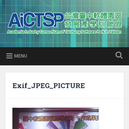
Skip
to
Search
content
AICTSP 台灣臺中軟體園區發展
Academia-Industry Consortium of Taichung Software Park
產學訓聯盟
in Taiwan
MENU
Exif_JPEG_PICTURE