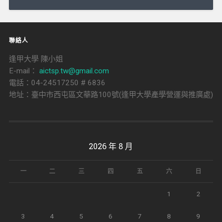
導
覽
聯絡人
逢甲大學 陳小姐
E-mail：
aictsp.tw@gmail.com
電話：04-24517250 # 6836
地址：臺中市西屯區文華路100號(逢甲大學產學營運與推廣處)
2026 年 8 月
一
二
三
四
五
六
日
1
2
3
4
5
6
7
8
9