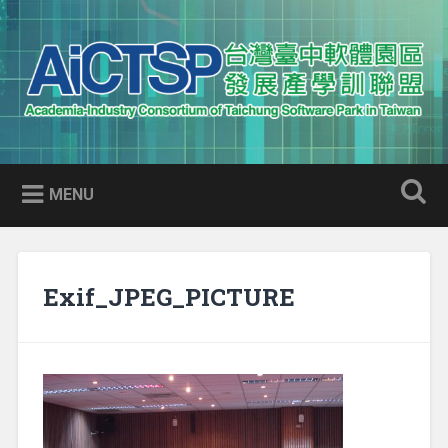
Skip
to
Search
content
AICTSP 台灣臺中軟體園區發展
Academia-Industry Consortium of Taichung Software Park
產學訓聯盟
in Taiwan
MENU
Exif_JPEG_PICTURE