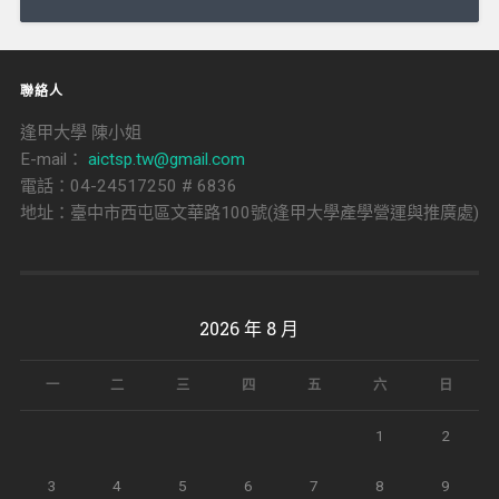
導
覽
聯絡人
逢甲大學 陳小姐
E-mail：
aictsp.tw@gmail.com
電話：04-24517250 # 6836
地址：臺中市西屯區文華路100號(逢甲大學產學營運與推廣處)
2026 年 8 月
一
二
三
四
五
六
日
1
2
3
4
5
6
7
8
9