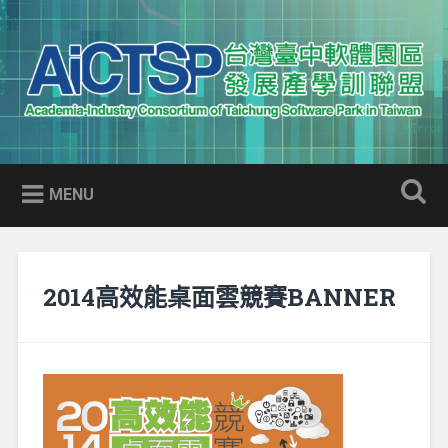
Skip
to
Search
content
AICTSP 台灣臺中軟體園區發展
Academia-Industry Consortium of Taichung Software Park
產學訓聯盟
in Taiwan
MENU
2014高效能桌面雲競賽BANNER