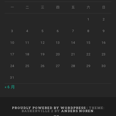
一
二
三
四
五
六
日
1
2
3
4
5
6
7
8
9
10
11
12
13
14
15
16
17
18
19
20
21
22
23
24
25
26
27
28
29
30
31
« 6 月
PROUDLY POWERED BY WORDPRESS
|
THEME:
BASKERVILLE 2 BY
ANDERS NOREN
.