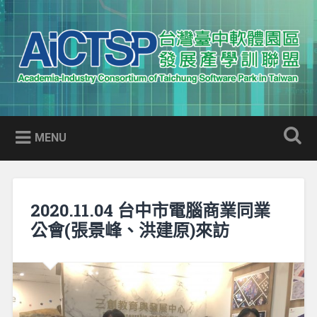
Skip
to
Search
content
AICTSP 台灣臺中軟體園區發展
Academia-Industry Consortium of Taichung Software Park
產學訓聯盟
in Taiwan
MENU
2020.11.04 台中市電腦商業同業
公會(張景峰、洪建原)來訪