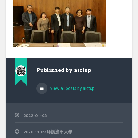
Published by
aictsp
View all posts by aictsp
2022-01-03
文
2020.11.09 拜訪逢甲大學
章