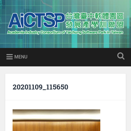
Skip
to
Search
content
AICTSP 台灣臺中軟體園區發展
Academia-Industry Consortium of Taichung Software Park
產學訓聯盟
in Taiwan
MENU
20201109_115650