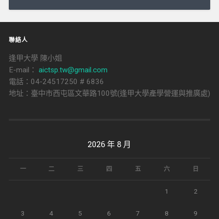
導
覽
聯絡人
逢甲大學 陳小姐
E-mail：
aictsp.tw@gmail.com
電話：04-24517250 # 6836
地址：臺中市西屯區文華路100號(逢甲大學產學營運與推廣處)
2026 年 8 月
一
二
三
四
五
六
日
1
2
3
4
5
6
7
8
9