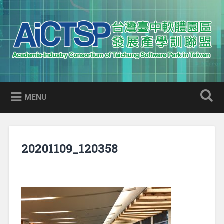
Skip
to
Search
content
AICTSP 台灣臺中軟體園區發展
Academia-Industry Consortium of Taichung Software Park
產學訓聯盟
in Taiwan
MENU
20201109_120358