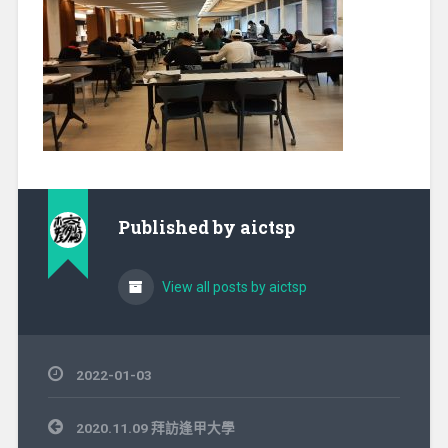
Published by
aictsp
View all posts by aictsp
2022-01-03
文
2020.11.09 拜訪逢甲大學
章