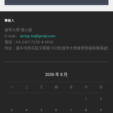
導
覽
聯絡人
逢甲大學 陳小姐
E-mail：
aictsp.tw@gmail.com
電話：04-24517250 # 6836
地址：臺中市西屯區文華路100號(逢甲大學產學營運與推廣處)
2026 年 8 月
一
二
三
四
五
六
日
1
2
3
4
5
6
7
8
9