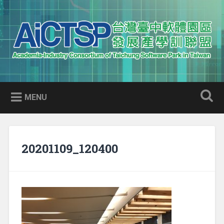
Skip
to
Search
content
AICTSP 台灣臺中軟體園區發展
Academia-Industry Consortium of Taichung Software Park
產學訓聯盟
in Taiwan
MENU
20201109_120400