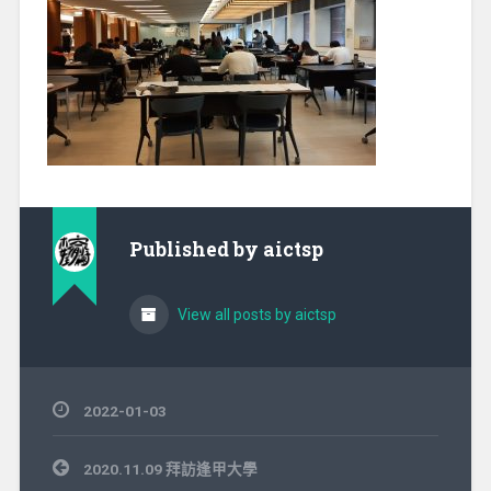
Published by
aictsp
View all posts by aictsp
2022-01-03
文
2020.11.09 拜訪逢甲大學
章