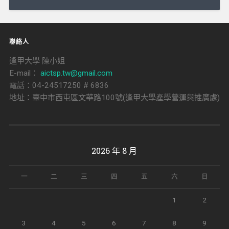
導
覽
聯絡人
逢甲大學 陳小姐
E-mail：
aictsp.tw@gmail.com
電話：04-24517250 # 6836
地址：臺中市西屯區文華路100號(逢甲大學產學營運與推廣處)
2026 年 8 月
一
二
三
四
五
六
日
1
2
3
4
5
6
7
8
9