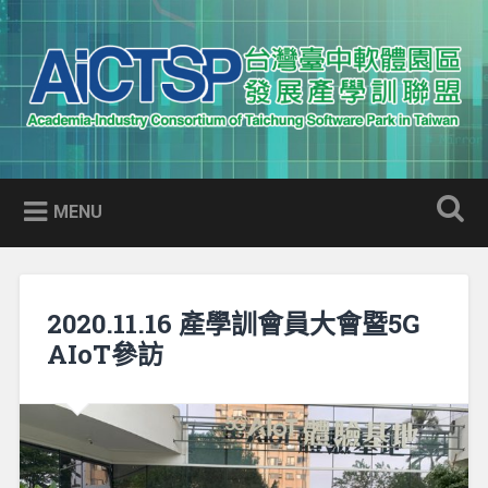
Skip
to
Search
content
AICTSP 台灣臺中軟體園區發展
Academia-Industry Consortium of Taichung Software Park
產學訓聯盟
in Taiwan
MENU
2020.11.16 產學訓會員大會暨5G
AIoT參訪