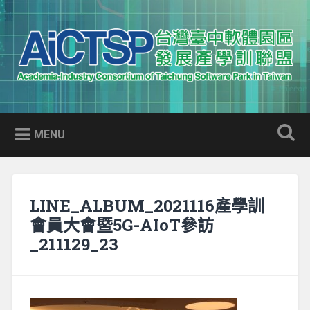
Skip
to
Search
content
AICTSP 台灣臺中軟體園區發展
Academia-Industry Consortium of Taichung Software Park
產學訓聯盟
in Taiwan
MENU
LINE_ALBUM_2021116產學訓
會員大會暨5G-AIoT參訪
_211129_23