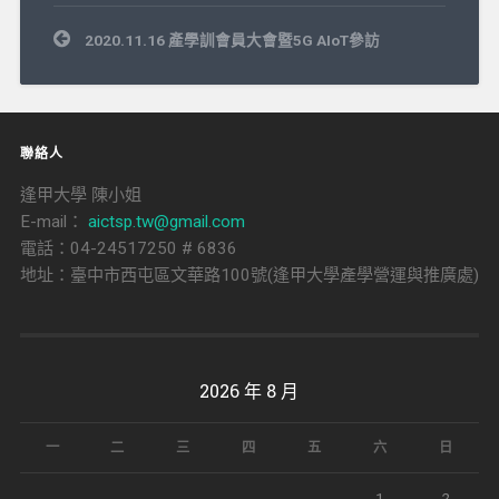
文
2020.11.16 產學訓會員大會暨5G AIoT參訪
章
導
覽
聯絡人
逢甲大學 陳小姐
E-mail：
aictsp.tw@gmail.com
電話：04-24517250 # 6836
地址：臺中市西屯區文華路100號(逢甲大學產學營運與推廣處)
2026 年 8 月
一
二
三
四
五
六
日
1
2