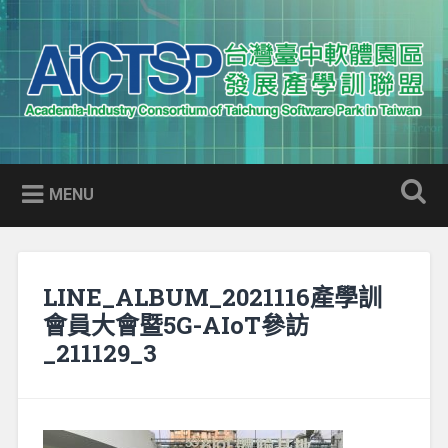
Skip
to
Search
content
AICTSP 台灣臺中軟體園區發展
Academia-Industry Consortium of Taichung Software Park
產學訓聯盟
in Taiwan
MENU
LINE_ALBUM_2021116產學訓
會員大會暨5G-AIoT參訪
_211129_3