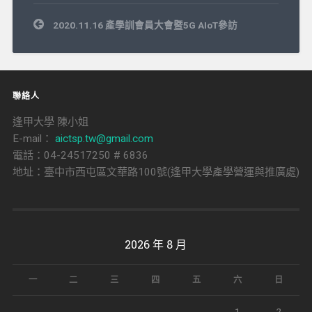
文
2020.11.16 產學訓會員大會暨5G AIoT參訪
章
導
覽
聯絡人
逢甲大學 陳小姐
E-mail：
aictsp.tw@gmail.com
電話：04-24517250 # 6836
地址：臺中市西屯區文華路100號(逢甲大學產學營運與推廣處)
2026 年 8 月
一
二
三
四
五
六
日
1
2