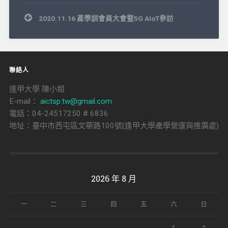
文
2020.11.16 產學訓會員大會暨5G AIoT參訪
章
導
覽
聯絡人
逢甲大學 陳小姐
E-mail：
aictsp.tw@gmail.com
電話：04-24517250 # 6836
地址：臺中市西屯區文華路100號(逢甲大學產學營運與推廣處)
2026 年 8 月
一
二
三
四
五
六
日
1
2