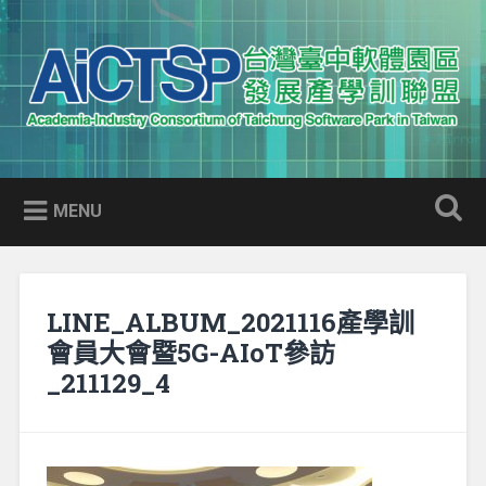
Skip
to
Search
content
AICTSP 台灣臺中軟體園區發展
Academia-Industry Consortium of Taichung Software Park
產學訓聯盟
in Taiwan
MENU
LINE_ALBUM_2021116產學訓
會員大會暨5G-AIoT參訪
_211129_4