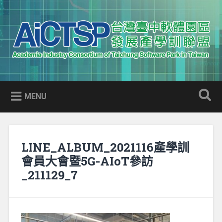
Skip
to
Search
content
AICTSP 台灣臺中軟體園區發展
Academia-Industry Consortium of Taichung Software Park
產學訓聯盟
in Taiwan
MENU
LINE_ALBUM_2021116產學訓
會員大會暨5G-AIoT參訪
_211129_7