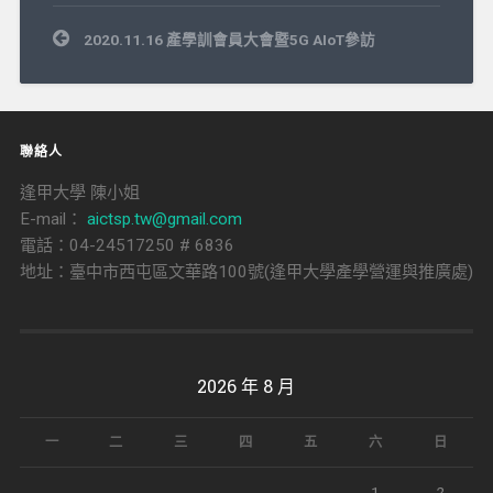
文
2020.11.16 產學訓會員大會暨5G AIoT參訪
章
導
覽
聯絡人
逢甲大學 陳小姐
E-mail：
aictsp.tw@gmail.com
電話：04-24517250 # 6836
地址：臺中市西屯區文華路100號(逢甲大學產學營運與推廣處)
2026 年 8 月
一
二
三
四
五
六
日
1
2