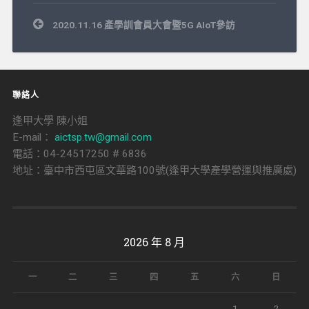
文
2020.11.16 產學訓會員大會暨5G AIoT參訪
章
導
覽
聯絡人
逢甲大學 陳小姐
E-mail：
aictsp.tw@gmail.com
電話：04-24517250 # 6836
地址：臺中市西屯區文華路100號(逢甲大學產學營運與推廣處)
2026 年 8 月
一
二
三
四
五
六
日
1
2