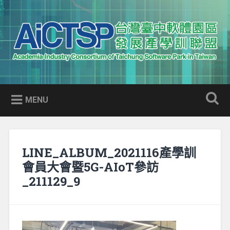
Skip
to
Search
content
AICTSP 台灣臺中軟體園區發展
Academia-Industry Consortium of Taichung Software Park
產學訓聯盟
in Taiwan
MENU
LINE_ALBUM_2021116產學訓
會員大會暨5G-AIoT參訪
_211129_9