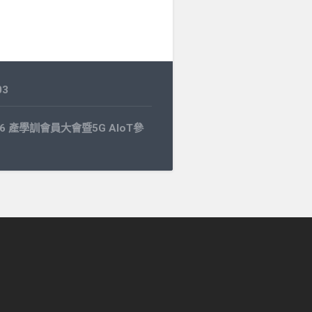
03
1.16 產學訓會員大會暨5G AIoT參