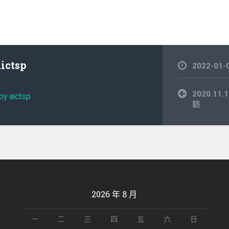
aictsp
2022-01-
文
2020.1
by aictsp
章
訪
導
覽
2026 年 8 月
一
二
三
四
五
六
日