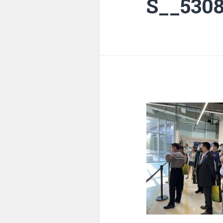
S__530