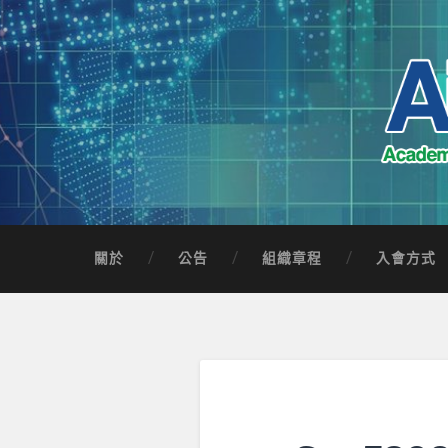
Skip
to
content
Search
AICTSP 台灣臺
Academia-Industry Consortium of Taichung 
關於
公告
組織章程
入會方式