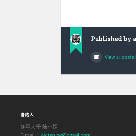
Published by
View all posts 
聯絡人
逢甲大學 陳小姐
E-mail：
aictsp.tw@gmail.com