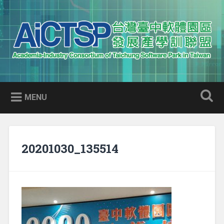
Skip
to
Search
content
AICTSP 台灣臺中軟體園區發展
Academia-Industry Consortium of Taichung Software Park
產學訓聯盟
in Taiwan
MENU
20201030_135514