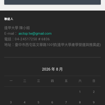
導
覽
聯絡人
逢甲大學 陳小姐
E-mail：
aictsp.tw@gmail.com
電話：04-24517250 # 6836
地址：臺中市西屯區文華路100號(逢甲大學產學營運與推廣處)
2026 年 8 月
一
二
三
四
五
六
日
1
2
3
4
5
6
7
8
9