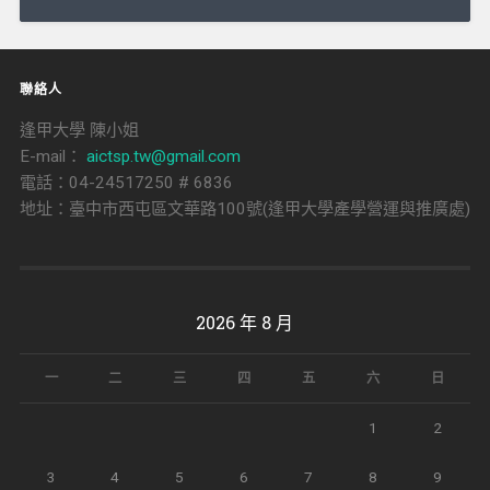
導
覽
聯絡人
逢甲大學 陳小姐
E-mail：
aictsp.tw@gmail.com
電話：04-24517250 # 6836
地址：臺中市西屯區文華路100號(逢甲大學產學營運與推廣處)
2026 年 8 月
一
二
三
四
五
六
日
1
2
3
4
5
6
7
8
9