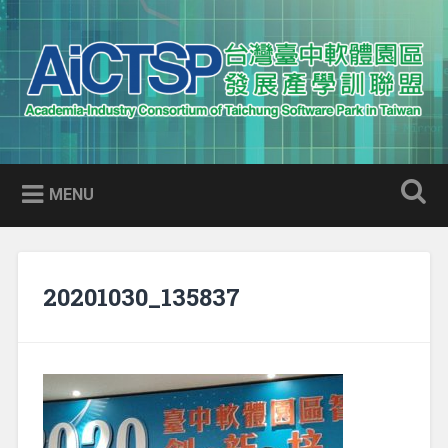
Skip
to
Search
content
AICTSP 台灣臺中軟體園區發展
Academia-Industry Consortium of Taichung Software Park
產學訓聯盟
in Taiwan
MENU
20201030_135837