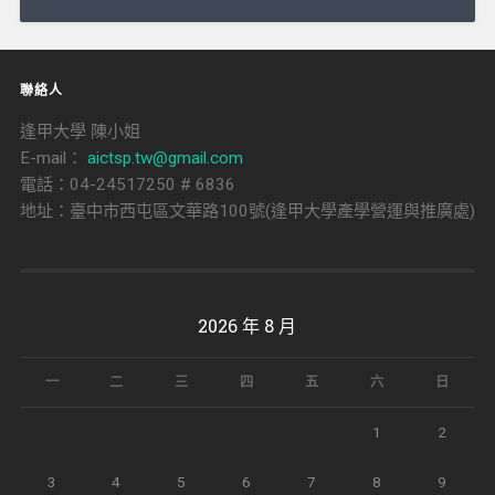
導
覽
聯絡人
逢甲大學 陳小姐
E-mail：
aictsp.tw@gmail.com
電話：04-24517250 # 6836
地址：臺中市西屯區文華路100號(逢甲大學產學營運與推廣處)
2026 年 8 月
一
二
三
四
五
六
日
1
2
3
4
5
6
7
8
9