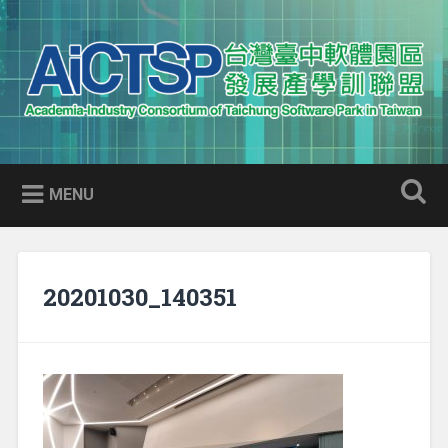
Skip
to
Search
content
AICTSP 台灣臺中軟體園區發展
Academia-Industry Consortium of Taichung Software Park
產學訓聯盟
in Taiwan
MENU
20201030_140351