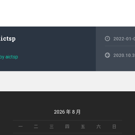
aictsp
2022-01-
文
2020.1
by aictsp
章
導
覽
2026 年 8 月
一
二
三
四
五
六
日