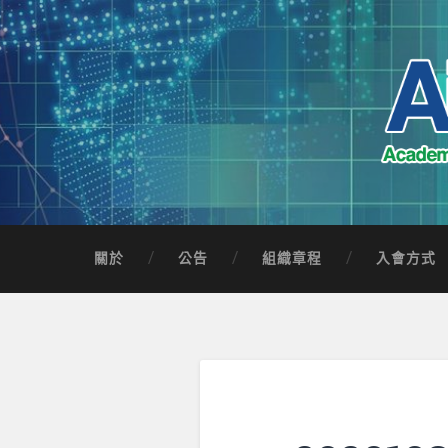
Skip
to
content
Search
AICTSP 台灣臺
Academia-Industry Consortium of Taichung 
關於
公告
組織章程
入會方式