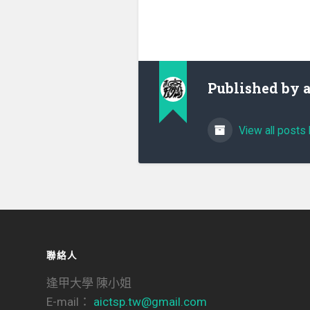
Published by
View all posts 
聯絡人
逢甲大學 陳小姐
E-mail：
aictsp.tw@gmail.com