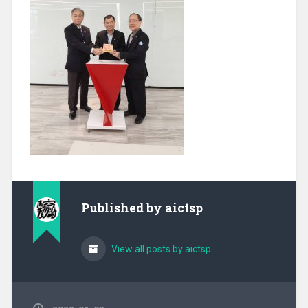
Published by
aictsp
View all posts by aictsp