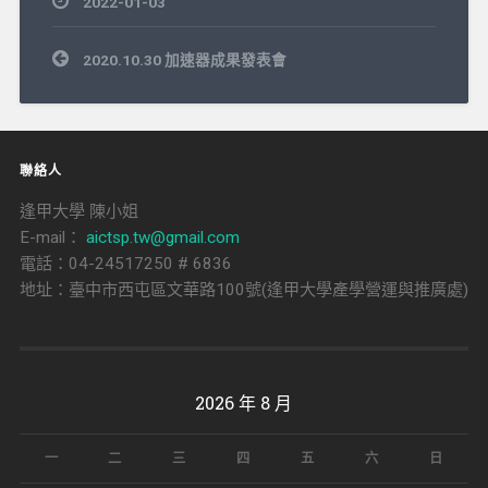
2022-01-03
文
2020.10.30 加速器成果發表會
章
導
覽
聯絡人
逢甲大學 陳小姐
E-mail：
aictsp.tw@gmail.com
電話：04-24517250 # 6836
地址：臺中市西屯區文華路100號(逢甲大學產學營運與推廣處)
2026 年 8 月
一
二
三
四
五
六
日