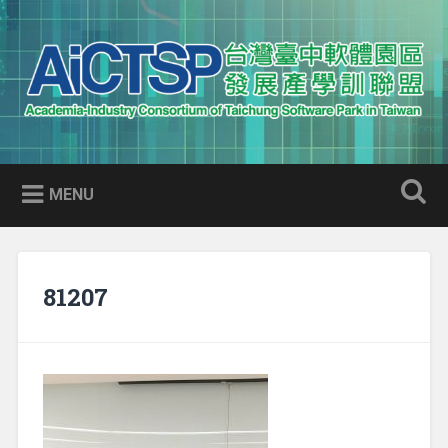
Skip
to
Search
content
AICTSP 台灣臺中軟體園區發展
Academia-Industry Consortium of Taichung Software Park
產學訓聯盟
in Taiwan
MENU
81207