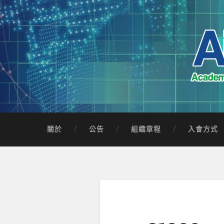
Skip
to
content
Search
AICTSP 台灣臺
Academia-Industry Consortium of Taichung 
關於
公告
組織章程
入會方式