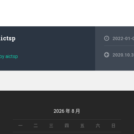
aictsp
2022-01-
文
2020.1
by aictsp
章
導
覽
2026 年 8 月
一
二
三
四
五
六
日