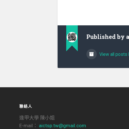
Published by
View all posts 
聯絡人
逢甲大學 陳小姐
E-mail：
aictsp.tw@gmail.com