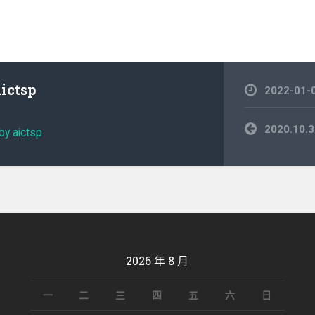
aictsp
2022-01-
文
2020.1
by aictsp
章
導
覽
2026 年 8 月
一
二
三
四
五
六
日