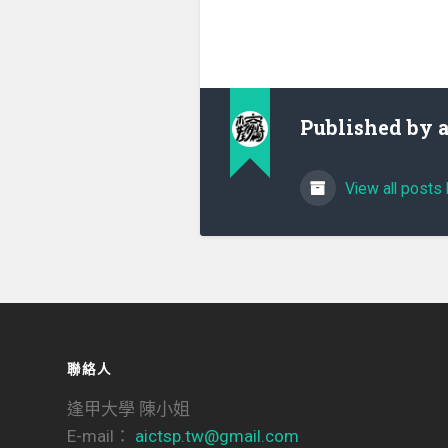
Published by
View all posts 
聯絡人
逢甲大學 陳小姐
E-mail：
aictsp.tw@gmail.com