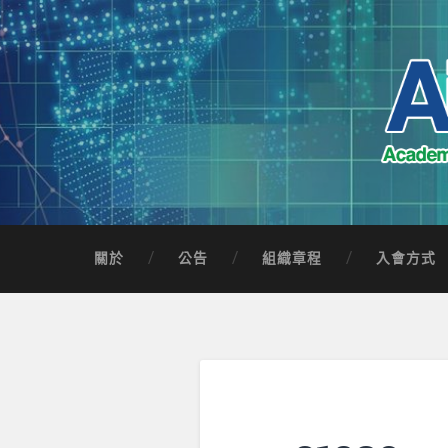
Skip
to
content
Search
AICTSP 台灣臺
Academia-Industry Consortium of Taichung 
關於
公告
組織章程
入會方式