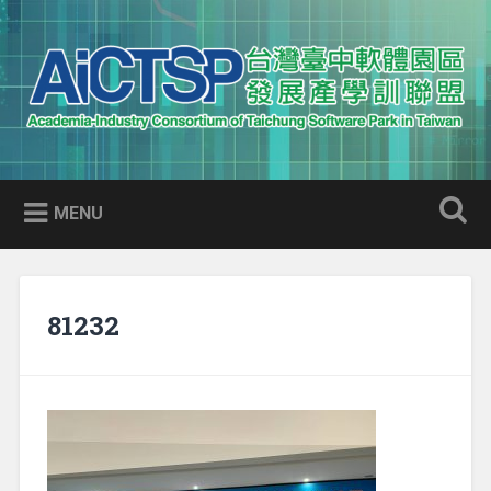
Skip
to
Search
content
AICTSP 台灣臺中軟體園區發展
Academia-Industry Consortium of Taichung Software Park
產學訓聯盟
in Taiwan
MENU
81232