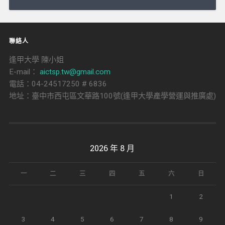
導
覽
聯絡人
逢甲大學 陳小姐
E-mail：
aictsp.tw@gmail.com
電話：04-24517250 # 6836
地址：臺中市西屯區文華路100號(逢甲大學產學營運與推廣處)
2026 年 8 月
一
二
三
四
五
六
日
1
2
3
4
5
6
7
8
9