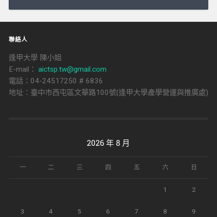
導
覽
聯絡人
逢甲大學 陳小姐
E-mail：
aictsp.tw@gmail.com
電話：04-24517250 # 6836
地址：臺中市西屯區文華路100號(逢甲大學產學營運與推廣處)
2026 年 8 月
一
二
三
四
五
六
日
1
2
3
4
5
6
7
8
9