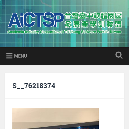
Skip
to
Search
content
AICTSP 台灣臺中軟體園區發展
Academia-Industry Consortium of Taichung Software Park
產學訓聯盟
in Taiwan
MENU
S__76218374