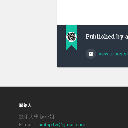
Published by
View all posts 
聯絡人
逢甲大學 陳小姐
E-mail：
aictsp.tw@gmail.com