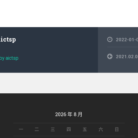
aictsp
2022-01-
文
2021.0
by aictsp
章
導
覽
2026 年 8 月
一
二
三
四
五
六
日