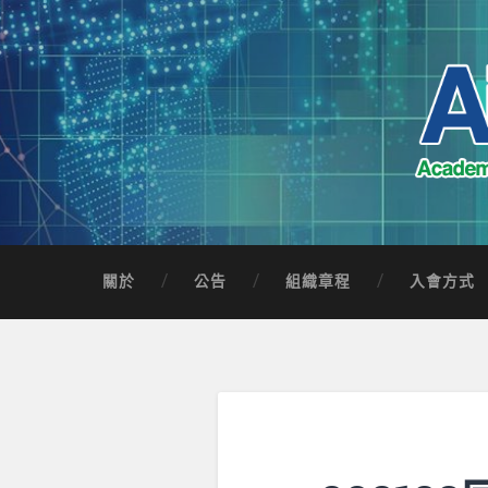
Skip
to
content
Search
AICTSP 台灣臺
Academia-Industry Consortium of Taichung 
關於
公告
組織章程
入會方式