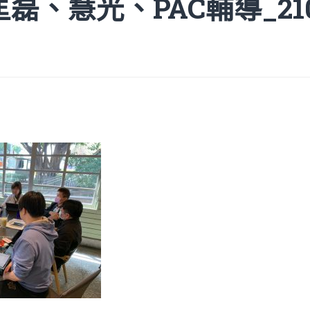
8匡磊、慧光、PAC輔導_210