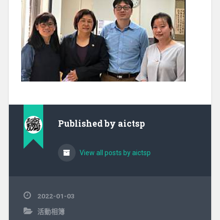
Published by
aictsp
View all posts by aictsp
2022-01-03
活動相簿