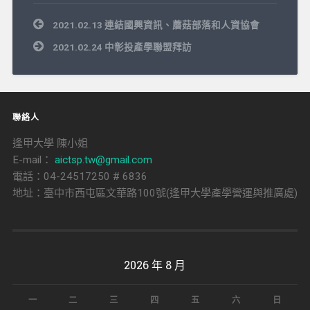
文
2021.02.13 連結國興資訊、蘑菇部落和人資協會
章
導
2021.02.24 中彰投產學聯盟拜訪
覽
聯絡人
逢甲大學 陳小姐
E-mail：
aictsp.tw@gmail.com
電話：04-24517250 # 6836
地址：臺中市西屯區文華路100號(逢甲大學產學營運與推廣處)
2026 年 8 月
一
二
三
四
五
六
日