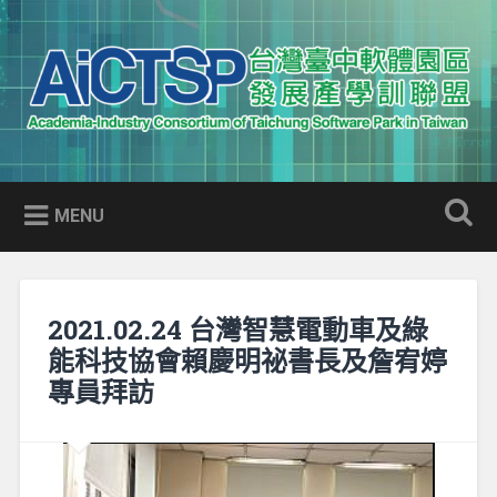
Skip
to
Search
content
AICTSP 台灣臺中軟體園區發展
Academia-Industry Consortium of Taichung Software Park
產學訓聯盟
in Taiwan
MENU
2021.02.24 台灣智慧電動車及綠
能科技協會賴慶明祕書長及詹宥婷
專員拜訪