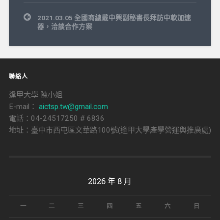
文
2021.03.05 全國商總戴中興副秘書長拜訪中軟加速
章
器，洽談合作方案
導
覽
聯絡人
逢甲大學 陳小姐
E-mail：
aictsp.tw@gmail.com
電話：04-24517250 # 6836
地址：臺中市西屯區文華路100號(逢甲大學產學營運與推廣處)
2026 年 8 月
一
二
三
四
五
六
日