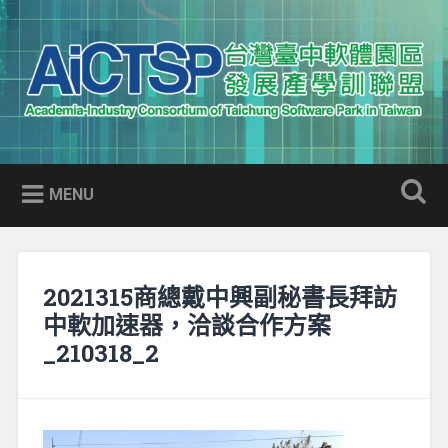
Skip
to
Search
content
AICTSP 台灣臺中軟體園區發展
Academia-Industry Consortium of Taichung Software Park
產學訓聯盟
in Taiwan
MENU
2021315商總戴中興副秘書長拜訪
中軟加速器，洽談合作方案
_210318_2