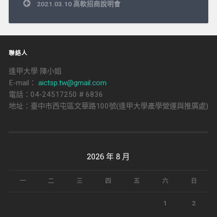
文
2021.03.10 高軟招商說明會
章
導
覽
聯絡人
逢甲大學 陳小姐
E-mail：
aictsp.tw@gmail.com
電話：04-24517250 # 6836
地址：臺中市西屯區文華路100號(逢甲大學產學營運與推廣處)
2026 年 8 月
一
二
三
四
五
六
日
1
2