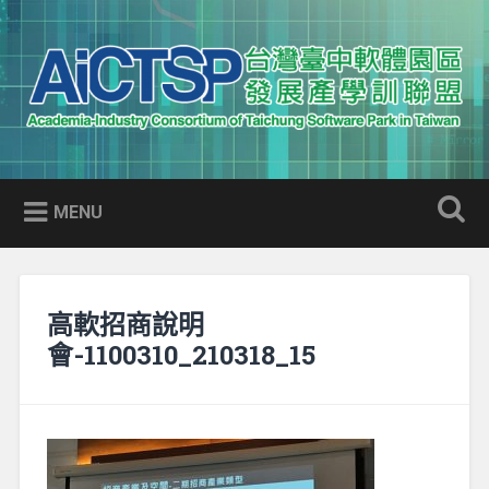
Skip
to
Search
content
AICTSP 台灣臺中軟體園區發展
Academia-Industry Consortium of Taichung Software Park
產學訓聯盟
in Taiwan
MENU
高軟招商說明
會-1100310_210318_15